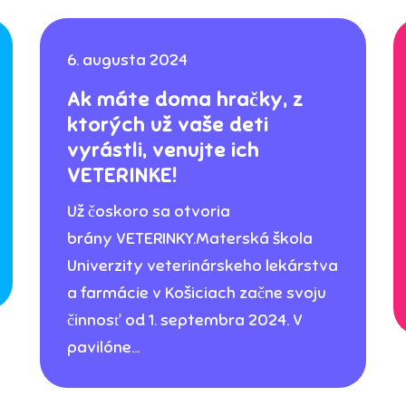
6. augusta 2024
Ak máte doma hračky, z
ktorých už vaše deti
vyrástli, venujte ich
VETERINKE!
Už čoskoro sa otvoria
brány VETERINKY.Materská škola
Univerzity veterinárskeho lekárstva
a farmácie v Košiciach začne svoju
činnosť od 1. septembra 2024. V
pavilóne…