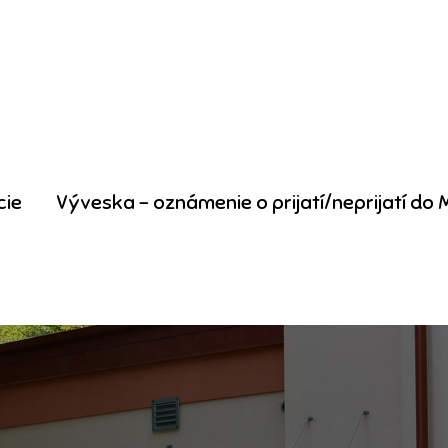
terinárskeho lekárstva a farmácie v Košiciach
cie
Výveska – oznámenie o prijatí/neprijatí do 